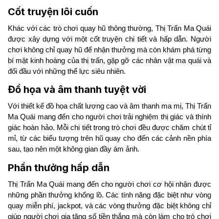
Cốt truyện lôi cuốn
Khác với các trò chơi quay hũ thông thường, Thị Trấn Ma Quái
được xây dựng với một cốt truyện chi tiết và hấp dẫn. Người
chơi không chỉ quay hũ để nhận thưởng mà còn khám phá từng
bí mật kinh hoàng của thị trấn, gặp gỡ các nhân vật ma quái và
đối đầu với những thế lực siêu nhiên.
Đồ họa và âm thanh tuyệt vời
Với thiết kế đồ họa chất lượng cao và âm thanh ma mị, Thị Trấn
Ma Quái mang đến cho người chơi trải nghiệm thị giác và thính
giác hoàn hảo. Mỗi chi tiết trong trò chơi đều được chăm chút tỉ
mỉ, từ các biểu tượng trên hũ quay cho đến các cảnh nền phía
sau, tạo nên một không gian đầy ám ảnh.
Phần thưởng hấp dẫn
Thị Trấn Ma Quái mang đến cho người chơi cơ hội nhận được
những phần thưởng khổng lồ. Các tính năng đặc biệt như vòng
quay miễn phí, jackpot, và các vòng thưởng đặc biệt không chỉ
giúp người chơi gia tăng số tiền thắng mà còn làm cho trò chơi