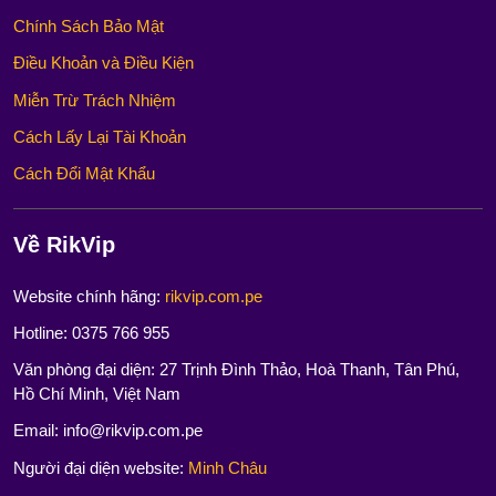
Chính Sách Bảo Mật
Điều Khoản và Điều Kiện
Miễn Trừ Trách Nhiệm
Cách Lấy Lại Tài Khoản
Cách Đổi Mật Khẩu
Về RikVip
Website chính hãng:
rikvip.com.pe
Hotline: 0375 766 955
Văn phòng đại diện: 27 Trịnh Đình Thảo, Hoà Thanh, Tân Phú,
Hồ Chí Minh, Việt Nam
Email:
info@rikvip.com.pe
Người đại diện website:
Minh Châu