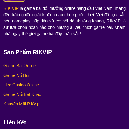
RIK VIP
là game bài đổi thưởng online hàng đầu Việt Nam, mang
đến trải nghiệm giải trí đỉnh cao cho người chơi. Với đồ họa sắc
nét, gameplay hấp dẫn và cơ hội đổi thưởng khủng, RIKVIP là
sự lựa chọn hoàn hảo cho những ai yêu thích game bài. Khám
phá ngay thế giới game bài đầy màu sắc!
Sản Phẩm RIKVIP
Game Bài Online
Game Nổ Hũ
Live Casino Online
Game Nổi Bật Khác
Khuyến Mãi RikVip
Liên Kết