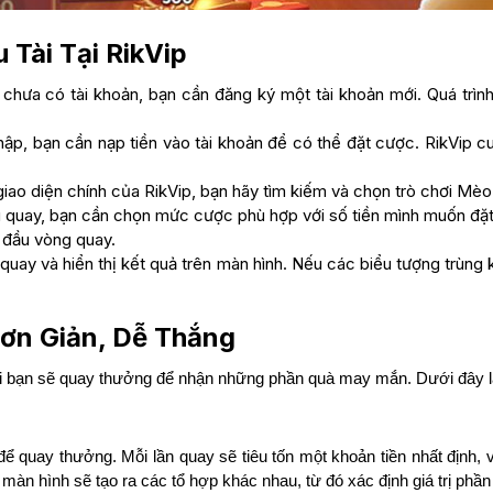
 thu hút người chơi
Tài Tại RikVip
chưa có tài khoản, bạn cần đăng ký một tài khoản mới. Quá trình
ập, bạn cần nạp tiền vào tài khoản để có thể đặt cược. RikVip c
giao diện chính của RikVip, bạn hãy tìm kiếm và chọn trò chơi Mèo
u quay, bạn cần chọn mức cược phù hợp với số tiền mình muốn đặt
 đầu vòng quay.
uay và hiển thị kết quả trên màn hình. Nếu các biểu tượng trùng 
Đơn Giản, Dễ Thắng
 nơi bạn sẽ quay thưởng để nhận những phần quà may mắn. Dưới đây l
ể quay thưởng. Mỗi lần quay sẽ tiêu tốn một khoản tiền nhất định, v
àn hình sẽ tạo ra các tổ hợp khác nhau, từ đó xác định giá trị phầ