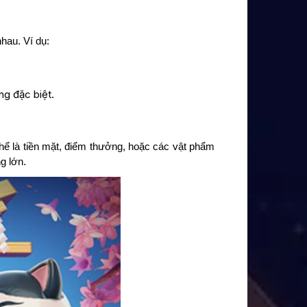
hau. Ví dụ:
ng đặc biệt.
thể là tiền mặt, điểm thưởng, hoặc các vật phẩm
g lớn.