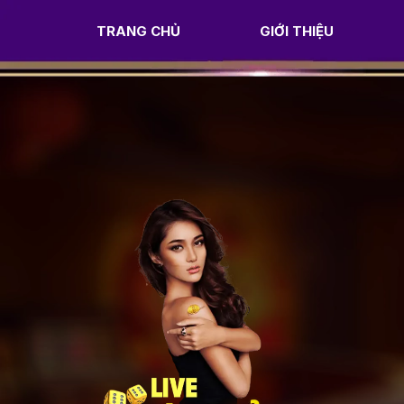
TRANG CHỦ
GIỚI THIỆU