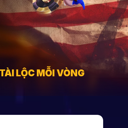
TÀI LỘC MỖI VÒNG