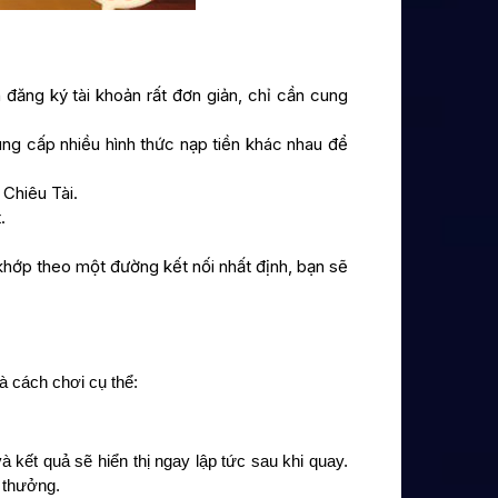
 đăng ký tài khoản rất đơn giản, chỉ cần cung
ung cấp nhiều hình thức nạp tiền khác nhau để
 Chiêu Tài.
.
khớp theo một đường kết nối nhất định, bạn sẽ
à cách chơi cụ thể:
à kết quả sẽ hiển thị ngay lập tức sau khi quay.
n thưởng.