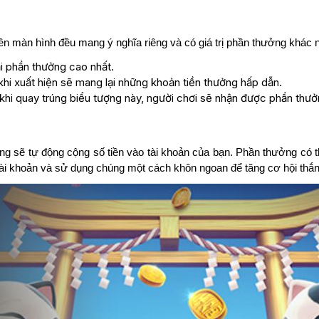
rên màn hình đều mang ý nghĩa riêng và có giá trị phần thưởng khác n
i phần thưởng cao nhất.
khi xuất hiện sẽ mang lại những khoản tiền thưởng hấp dẫn.
khi quay trúng biểu tượng này, người chơi sẽ nhận được phần thưở
ng sẽ tự động cộng số tiền vào tài khoản của bạn. Phần thưởng có 
 tài khoản và sử dụng chúng một cách khôn ngoan để tăng cơ hội thắn