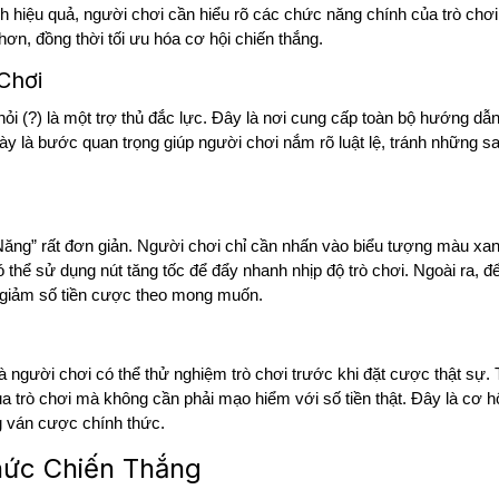
 hiệu quả, người chơi cần hiểu rõ các chức năng chính của trò ch
hơn, đồng thời tối ưu hóa cơ hội chiến thắng.
Chơi
ỏi (?) là một trợ thủ đắc lực. Đây là nơi cung cấp toàn bộ hướng d
y là bước quan trọng giúp người chơi nắm rõ luật lệ, tránh những sa
ng” rất đơn giản. Người chơi chỉ cần nhấn vào biểu tượng màu xanh
ó thể sử dụng nút tăng tốc để đẩy nhanh nhịp độ trò chơi. Ngoài ra, 
g giảm số tiền cược theo mong muốn.
người chơi có thể thử nghiệm trò chơi trước khi đặt cược thật sự. 
 trò chơi mà không cần phải mạo hiểm với số tiền thật. Đây là cơ hội
g ván cược chính thức.
hức Chiến Thắng