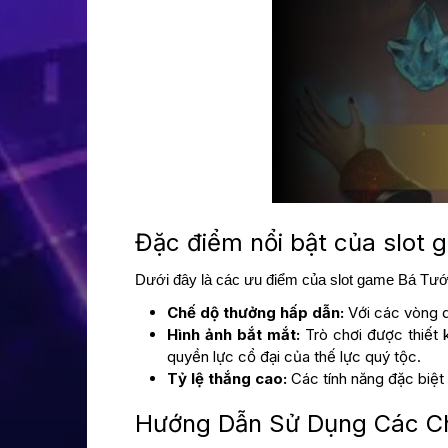
Giới Thiệu Về Trò Chơi
Đặc điểm nổi bật của slot
Dưới đây là các ưu điểm của slot game Bá Tư
Chế dộ thưởng hấp dẫn:
Với các vòng q
Hình ảnh bắt mắt:
Trò chơi được thiết 
quyền lực cổ đại của thế lực quý tộc.
Tỷ lệ thắng cao:
Các tính năng đặc biệt
Hướng Dẫn Sử Dụng Các C