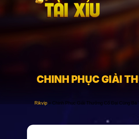
CHINH PHỤC GIẢI 
Rikvip
»
Chinh Phục Giải Thưởng Cổ Đại Cùng B