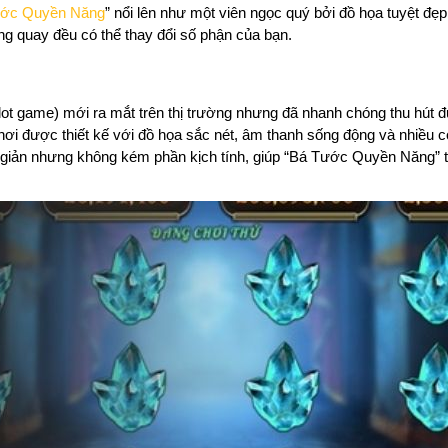
ớc Quyền Năng
” nổi lên như một viên ngọc quý bởi đồ họa tuyệt đẹ
g quay đều có thể thay đổi số phận của bạn.
lot game) mới ra mắt trên thị trường nhưng đã nhanh chóng thu hút
i được thiết kế với đồ họa sắc nét, âm thanh sống động và nhiều cơ c
n giản nhưng không kém phần kịch tính, giúp “Bá Tước Quyền Năng” t