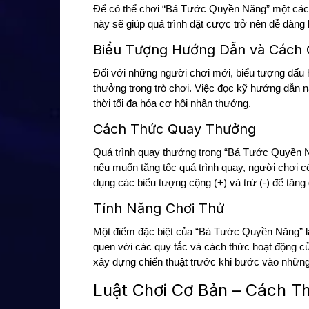
Để có thể chơi “Bá Tước Quyền Năng” một cách
này sẽ giúp quá trình đặt cược trở nên dễ dàng 
Biểu Tượng Hướng Dẫn và Cách 
Đối với những người chơi mới, biểu tượng dấu h
thưởng trong trò chơi. Việc đọc kỹ hướng dẫn nà
thời tối đa hóa cơ hội nhận thưởng.
Cách Thức Quay Thưởng
Quá trình quay thưởng trong “Bá Tước Quyền Nă
nếu muốn tăng tốc quá trình quay, người chơi c
dụng các biểu tượng cộng (+) và trừ (-) để tăn
Tính Năng Chơi Thử
Một điểm đặc biệt của “Bá Tước Quyền Năng” là 
quen với các quy tắc và cách thức hoạt động của
xây dựng chiến thuật trước khi bước vào nhữn
Luật Chơi Cơ Bản – Cách T