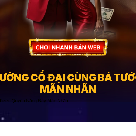
THƯỞNG CỔ ĐẠI CÙNG BÁ TƯ
MÃN NHÃN
á Tước Quyền Năng Đầy Mãn Nhãn