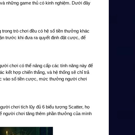
 và những game thủ có kinh nghiệm. Dưới đây
trong trò chơi đều có hệ số tiền thưởng khác
ận trước khi đưa ra quyết định đặt cược, để
ười chơi có thể nâng cấp các tính năng này để
c kết hợp chiến thắng, và hệ thống sẽ chỉ trả
huộc vào số tiền cược, mức thưởng người chơi
gười chơi tích lũy đủ 6 biểu tượng Scatter, họ
 để người chơi tăng thêm phần thưởng của mình