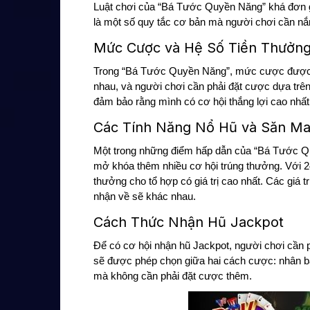
Luật chơi của “Bá Tước Quyền Năng” khá đơn g
là một số quy tắc cơ bản mà người chơi cần nắm
Mức Cược và Hệ Số Tiền Thưởn
Trong “Bá Tước Quyền Năng”, mức cược được tín
nhau, và người chơi cần phải đặt cược dựa trên 
đảm bảo rằng mình có cơ hội thắng lợi cao nhất
Các Tính Năng Nổ Hũ và Săn M
Một trong những điểm hấp dẫn của “Bá Tước Quy
mở khóa thêm nhiều cơ hội trúng thưởng. Với 243
thưởng cho tổ hợp có giá trị cao nhất. Các giá
nhận về sẽ khác nhau.
Cách Thức Nhận Hũ Jackpot
Để có cơ hội nhận hũ Jackpot, người chơi cần ph
sẽ được phép chọn giữa hai cách cược: nhân bả
mà không cần phải đặt cược thêm.