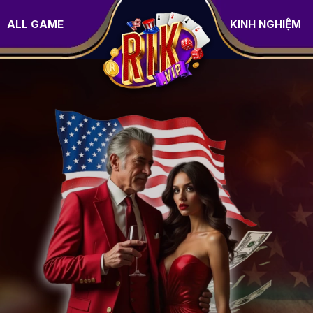
ALL GAME
KINH NGHIỆM