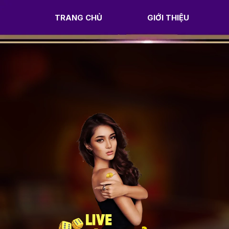
TRANG CHỦ
GIỚI THIỆU