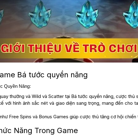
 game Bá tước quyền năng
ớc Quyền Năng:
uay thưởng và Wild và Scatter tại Bá tước quyền năng, cược thủ s
kế với hình ảnh sắc nét và giao diện sang trọng, mang đến cho
 như Free Spins và Bonus Games giúp cược thủ tăng cơ hội chiến 
hức Năng Trong Game