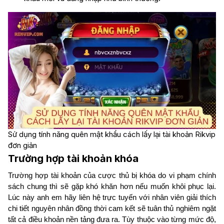
Sử dụng tính năng quên mật khẩu cách lấy lại tài khoản Rikvip
đơn giản
Trường hợp tài khoản khóa
Trường hợp tài khoản của cược thủ bị khóa do vi phạm chính
sách chung thì sẽ gặp khó khăn hơn nếu muốn khôi phục lại.
Lúc này anh em hãy liên hệ trực tuyến với nhân viên giải thích
chi tiết nguyên nhân đồng thời cam kết sẽ tuân thủ nghiêm ngặt
tất cả điều khoản nền tảng đưa ra. Tùy thuộc vào từng mức độ,