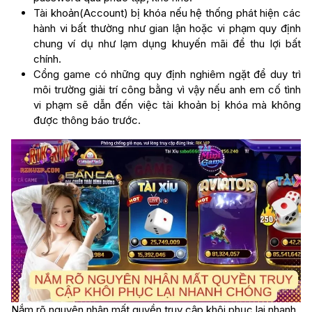
Tài khoản(Account) bị khóa nếu hệ thống phát hiện các
hành vi bất thường như gian lận hoặc vi phạm quy định
chung ví dụ như lạm dụng khuyến mãi để thu lợi bất
chính.
Cổng game có những quy định nghiêm ngặt để duy trì
môi trường giải trí công bằng vì vậy nếu anh em cố tình
vi phạm sẽ dẫn đến việc tài khoản bị khóa mà không
được thông báo trước.
Nắm rõ nguyên nhân mất quyền truy cập khôi phục lại nhanh