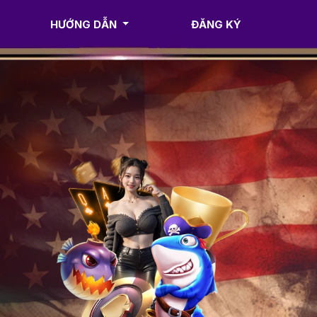
HƯỚNG DẪN
ĐĂNG KÝ