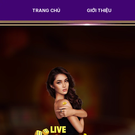
TRANG CHỦ
GIỚI THIỆU