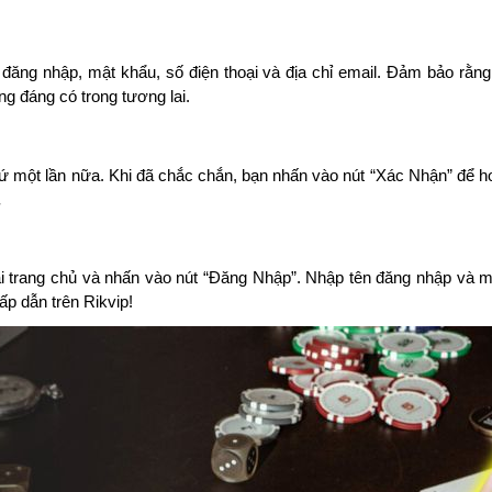
đăng nhập, mật khẩu, số điện thoại và địa chỉ email. Đảm bảo rằng
ng đáng có trong tương lai.
 thứ một lần nữa. Khi đã chắc chắn, bạn nhấn vào nút “Xác Nhận” để h
.
ại trang chủ và nhấn vào nút “Đăng Nhập”. Nhập tên đăng nhập và 
ấp dẫn trên Rikvip!