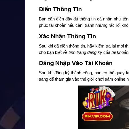
Điền Thông Tin
Bạn cần điền đầy đủ thông tin cá nhân như tên 
phục tài khoản nếu cần, tránh những rắc rối khô
Xác Nhận Thông Tin
Sau khi đã điền thông tin, hãy kiểm tra lại mọi
cho bạn biết về
tình trạng đăng ký của tài khoản
Đăng Nhập Vào Tài Khoản
Sau khi đăng ký thành công, bạn có thể quay l
sàng để tham gia vào thế giới chơi sâm online h