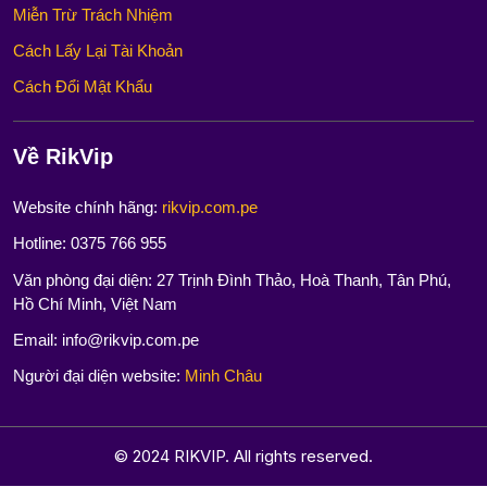
Miễn Trừ Trách Nhiệm
Cách Lấy Lại Tài Khoản
Cách Đổi Mật Khẩu
Về RikVip
Website chính hãng:
rikvip.com.pe
Hotline: 0375 766 955
Văn phòng đại diện: 27 Trịnh Đình Thảo, Hoà Thanh, Tân Phú,
Hồ Chí Minh, Việt Nam
Email:
info@rikvip.com.pe
Người đại diện website:
Minh Châu
© 2024 RIKVIP. All rights reserved.