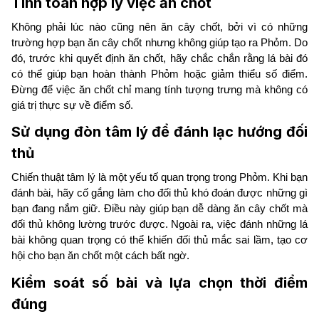
Tính toán hợp lý việc ăn chốt
Không phải lúc nào cũng nên ăn cây chốt, bởi vì có những
trường hợp bạn ăn cây chốt nhưng không giúp tạo ra Phỏm. Do
đó, trước khi quyết định ăn chốt, hãy chắc chắn rằng lá bài đó
có thể giúp bạn hoàn thành Phỏm hoặc giảm thiểu số điểm.
Đừng để việc ăn chốt chỉ mang tính tượng trưng mà không có
giá trị thực sự về điểm số.
Sử dụng đòn tâm lý để đánh lạc hướng đối
thủ
Chiến thuật tâm lý là một yếu tố quan trọng trong Phỏm. Khi bạn
đánh bài, hãy cố gắng làm cho đối thủ khó đoán được những gì
bạn đang nắm giữ. Điều này giúp bạn dễ dàng ăn cây chốt mà
đối thủ không lường trước được. Ngoài ra, việc đánh những lá
bài không quan trọng có thể khiến đối thủ mắc sai lầm, tạo cơ
hội cho bạn ăn chốt một cách bất ngờ.
Kiểm soát số bài và lựa chọn thời điểm
đúng