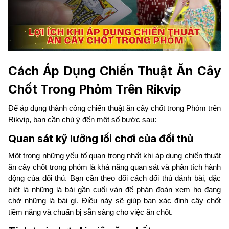
Cây chốt trong tay – Chiến thắng trong tầm tay!
Cách Áp Dụng Chiến Thuật Ăn Cây
Chốt Trong Phỏm Trên Rikvip
Để áp dụng thành công chiến thuật ăn cây chốt trong Phỏm trên
Rikvip, bạn cần chú ý đến một số bước sau:
Quan sát kỹ lưỡng lối chơi của đối thủ
Một trong những yếu tố quan trọng nhất khi áp dụng chiến thuật
ăn cây chốt trong phỏm là khả năng quan sát và phân tích hành
động của đối thủ. Bạn cần theo dõi cách đối thủ đánh bài, đặc
biệt là những lá bài gần cuối ván để phán đoán xem họ đang
chờ những lá bài gì. Điều này sẽ giúp bạn xác định cây chốt
tiềm năng và chuẩn bị sẵn sàng cho việc ăn chốt.