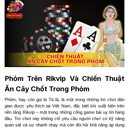
Khám phá chiến thuật ăn cây chốt trong Phỏm trên Rikvip!
Phỏm Trên Rikvip Và Chiến Thuật
Ăn Cây Chốt Trong Phỏm
Phỏm, hay còn gọi là Tá lả, là một trong những trò chơi dân
gian được yêu thích tại Việt Nam, đặc biệt khi xuất hiện trên
nền tảng Rikvip – một trong những cổng game bài uy tín hàng
đầu. Trò chơi này không chỉ yêu cầu người chơi có kỹ năng
quan sát và sự nhanh nhạy mà còn đòi hỏi khả năng áp dụng