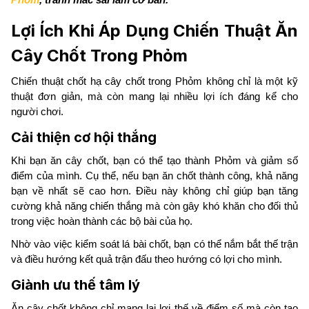
Lợi Ích Khi Áp Dụng Chiến Thuật Ăn
Cây Chốt Trong Phỏm
Chiến thuật chốt hạ cây chốt trong Phỏm không chỉ là một kỹ
thuật đơn giản, mà còn mang lại nhiều lợi ích đáng kể cho
người chơi.
Cải thiện cơ hội thắng
Khi bạn ăn cây chốt, bạn có thể tạo thành Phỏm và giảm số
điểm của mình. Cụ thể, nếu bạn ăn chốt thành công, khả năng
bạn về nhất sẽ cao hơn. Điều này không chỉ giúp bạn tăng
cường khả năng chiến thắng mà còn gây khó khăn cho đối thủ
trong việc hoàn thành các bộ bài của họ.
Nhờ vào việc kiểm soát lá bài chốt, bạn có thể nắm bắt thế trận
và điều hướng kết quả trận đấu theo hướng có lợi cho mình.
Giành ưu thế tâm lý
Ăn cây chốt không chỉ mang lại lợi thế về điểm số mà còn tạo