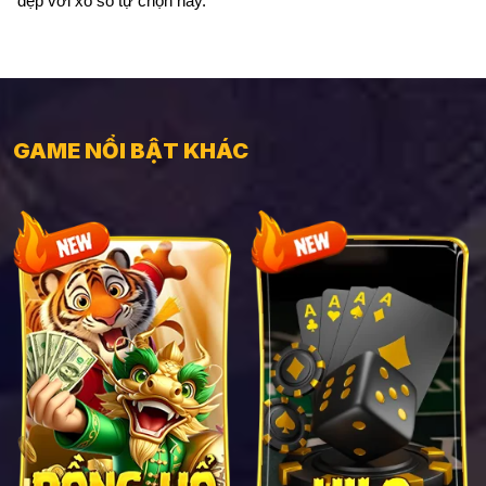
đẹp với xổ số tự chọn này.
GAME NỔI BẬT KHÁC