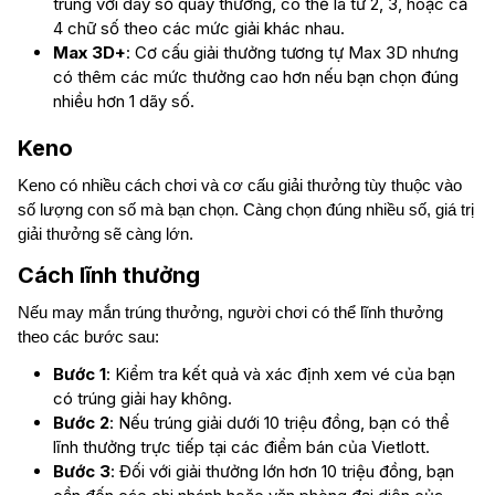
trùng với dãy số quay thưởng, có thể là từ 2, 3, hoặc cả
4 chữ số theo các mức giải khác nhau.
Max 3D+
: Cơ cấu giải thưởng tương tự Max 3D nhưng
có thêm các mức thưởng cao hơn nếu bạn chọn đúng
nhiều hơn 1 dãy số.
Keno
Keno có nhiều cách chơi và cơ cấu giải thưởng tùy thuộc vào
số lượng con số mà bạn chọn. Càng chọn đúng nhiều số, giá trị
giải thưởng sẽ càng lớn.
Cách lĩnh thưởng
Nếu may mắn trúng thưởng, người chơi có thể lĩnh thưởng
theo các bước sau:
Bước 1
: Kiểm tra kết quả và xác định xem vé của bạn
có trúng giải hay không.
Bước 2
: Nếu trúng giải dưới 10 triệu đồng, bạn có thể
lĩnh thưởng trực tiếp tại các điểm bán của Vietlott.
Bước 3
: Đối với giải thưởng lớn hơn 10 triệu đồng, bạn