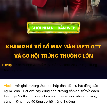
KHÁM PHÁ XỔ SỐ MAY MẮN VIETLOTT
VÀ CƠ HỘI TRÚNG THƯỞNG LỚN
Rikvip
»
Khám Phá Xổ Số May Mắn Vietlott Và Cơ Hội Trúng
Thưởng Lớn
Vietlott
với giải thưởng Jackpot hấp dẫn, đã thu hút đông đảo
người chơi. Bài viết này cung cấp hướng dẫn chi tiết về cách
tham gia Vietlott, từ việc chọn số, mua vé đến nhận thưởng,
cùng những mẹo để tăng cơ hội trúng thưởng.