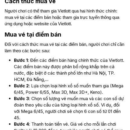
Cách thức mua vé
Người chơi có thể tham gia Vietlott qua hai hình thức chính:
mua vé tại các điểm bán hoặc tham gia trực tuyến thông qua
ứng dụng hoặc website của Vietlott.
Mua vé tại điểm bán
Đối với cách thức mua vé tại các điểm bán, người chơi chỉ cần
làm theo các bước sau:
Bước 1
: Đến các điểm bán hàng chính thức của Vietlott.
Các điểm bán này được phân bổ rộng khắp trên cả
nước, đặc biệt ở các thành phố lớn như Hà Nội, TP.
HCM, Đà Nẵng,…
Bước 2
: Lựa chọn loại hình xổ số muốn tham gia (Mega
6/45, Power 6/55, Max 3D, Max 3D+, Keno).
Bước 3
: Chọn số lượng vé muốn mua và các con số dự
đoán theo yêu cầu của từng loại hình xổ số. Ví dụ, đối
với Mega 6/45, người chơi sẽ chọn 6 con số từ 01 đến
45.
Bước 4
: Thanh toán tiền vé. Giá vé cho mỗi lần chơi