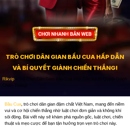
TRÒ CHƠI DÂN GIAN BẦU CUA HẤP DẪN
VÀ BÍ QUYẾT GIÀNH CHIẾN THẮNG!
Rikvip
»
Trò Chơi Dân Gian Bầu Cua Hấp Dẫn Và Bí Quyết Giành
Chiến Thắng!
Bầu Cua
, trò chơi dân gian đậm chất Việt Nam, mang đến niềm
vui và cơ hội chiến thắng nhờ luật chơi đơn giản và không khí
sôi động. Bài viết này sẽ khám phá nguồn gốc, luật chơi, chiến
thuật và mẹo cược để bạn tận hưởng trọn vẹn trò chơi này.