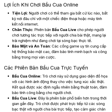
Lợi Ích Khi Chơi Bầu Cua Online
Tiện Lợi
: Người chơi có thể tham gia bất cứ lúc nào, bất
kỳ nơi đâu chỉ với một chiếc điện thoại hoặc máy tính
kết nối internet.
Chân Thực
: Phiên bản
Bầu Cua Live
cho phép người
chơi tương tác trực tiếp với người chia bài thật, mang lại
trải nghiệm như đang chơi tại sòng bạc thực tế.
Bảo Mật và An Toàn
: Các cổng game uy tín cung cấp
hệ thống bảo mật cao, đảm bảo tính minh bạch và công
bằng trong mọi ván cược.
Các Phiên Bản Bầu Cua Trực Tuyến
Bầu Cua Online
: Trò chơi này sử dụng giao diện đồ họa
với các hình ảnh động thay cho việc tung xúc xắc thật.
Kết quả được xác định ngẫu nhiên bằng thuật toán, đảm
bảo tính công bằng cho người chơi.
Bầu Cua Live
: Đây là phiên bản phổ biến hơn trong thời
gian gần đây. Trò chơi được phát trực tiếp từ các sòng
bạc thật với người chia bài trực tiếp, tạo cảm giác chân