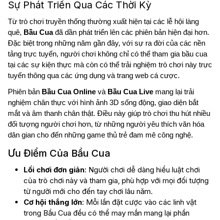
Sự Phát Triển Qua Các Thời Kỳ
Từ trò chơi truyền thống thường xuất hiện tại các lễ hội làng
quê,
Bầu Cua
đã dần phát triển lên các phiên bản hiện đại hơn.
Đặc biệt trong những năm gần đây, với sự ra đời của các nền
tảng trực tuyến, người chơi không chỉ có thể tham gia bầu cua
tại các sự kiện thực mà còn có thể trải nghiệm trò chơi này trực
tuyến thông qua các ứng dụng và trang web cá cược.
Phiên bản
Bầu Cua Online
và
Bầu Cua Live
mang lại trải
nghiệm chân thực với hình ảnh 3D sống động, giao diện bắt
mắt và âm thanh chân thật. Điều này giúp trò chơi thu hút nhiều
đối tượng người chơi hơn, từ những người yêu thích văn hóa
dân gian cho đến những game thủ trẻ đam mê công nghệ.
Ưu Điểm Của Bầu Cua
Lối chơi đơn giản
: Người chơi dễ dàng hiểu luật chơi
của trò chơi này và tham gia, phù hợp với mọi đối tượng
từ người mới cho đến tay chơi lâu năm.
Cơ hội thắng lớn
: Mỗi lần đặt cược vào các linh vật
trong Bầu Cua đều có thể may mắn mang lại phần