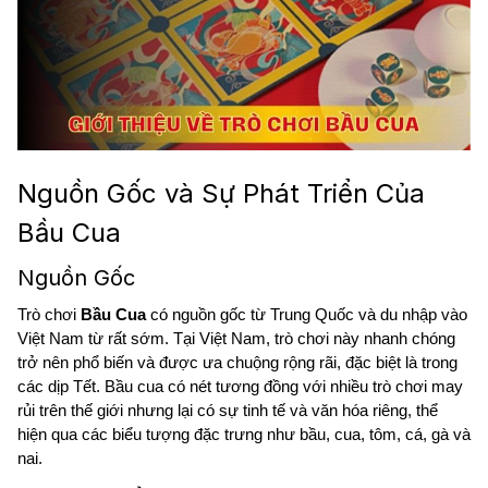
Giới Thiệu Về Trò Chơi Bầu Cua
Nguồn Gốc và Sự Phát Triển Của
Bầu Cua
Nguồn Gốc
Trò chơi
Bầu Cua
có nguồn gốc từ Trung Quốc và du nhập vào
Việt Nam từ rất sớm. Tại Việt Nam, trò chơi này nhanh chóng
trở nên phổ biến và được ưa chuộng rộng rãi, đặc biệt là trong
các dịp Tết. Bầu cua có nét tương đồng với nhiều trò chơi may
rủi trên thế giới nhưng lại có sự tinh tế và văn hóa riêng, thể
hiện qua các biểu tượng đặc trưng như bầu, cua, tôm, cá, gà và
nai.