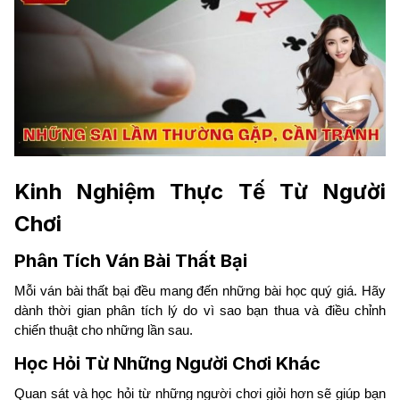
Những sai lầm thường gặp, cần tránh khi chơi
Kinh Nghiệm Thực Tế Từ Người
Chơi
Phân Tích Ván Bài Thất Bại
Mỗi ván bài thất bại đều mang đến những bài học quý giá. Hãy
dành thời gian phân tích lý do vì sao bạn thua và điều chỉnh
chiến thuật cho những lần sau.
Học Hỏi Từ Những Người Chơi Khác
Quan sát và học hỏi từ những người chơi giỏi hơn sẽ giúp bạn