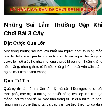
Những kỹ năng cơ bản để chơi bài hiệu quả
Những Sai Lầm Thường Gặp Khi
Chơi Bài 3 Cây
Đặt Cược Quá Lớn
Một trong những sai lầm lớn nhất mà người chơi thường mắc
phải là
đặt cược quá lớn
ngay từ đầu. Nhiều người tin rằng đặt
cược lớn sẽ giúp họ nhanh chóng thu về khoản lợi nhuận khủng
nếu thắng, nhưng thực tế là nếu không kiểm soát vốn cẩn thận,
họ sẽ mất tiền nhanh chóng.
Quá Tự Tin
Quá tự tin
là một sai lầm tâm lý mà rất nhiều người chơi bài
mắc phải, đặc biệt là khi họ có chuỗi thắng liên tiếp. Khi liên tục
thắng, người chơi dễ rơi vào tình trạng tự tin quá mức và nghĩ
rằng mình có thể thắng tất cả các ván bài tiếp theo, từ đó đưa