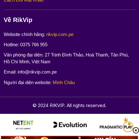
Về RikVip
Website chính hãng:
rikvip.com.pe
Hotline: 0375 766 955
Văn phòng đại diện: 27 Trịnh Đình Thảo, Hoà Thanh, Tân Phú,
Hồ Chí Minh, Việt Nam
Email:
info@rikvip.com.pe
Người đại diện website:
Minh Châu
© 2024 RIKVIP. All rights reserved.