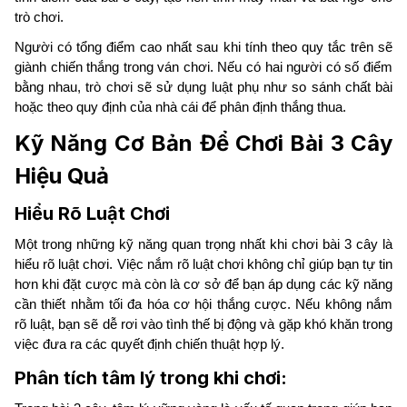
trò chơi.
Người có tổng điểm cao nhất sau khi tính theo quy tắc trên sẽ
giành chiến thắng trong ván chơi. Nếu có hai người có số điểm
bằng nhau, trò chơi sẽ sử dụng luật phụ như so sánh chất bài
hoặc theo quy định của nhà cái để phân định thắng thua.
Kỹ Năng Cơ Bản Để Chơi Bài 3 Cây
Hiệu Quả
Hiểu Rõ Luật Chơi
Một trong những kỹ năng quan trọng nhất khi chơi bài 3 cây là
hiểu rõ luật chơi. Việc nắm rõ luật chơi không chỉ giúp bạn tự tin
hơn khi đặt cược mà còn là cơ sở để bạn áp dụng các kỹ năng
cần thiết nhằm tối đa hóa cơ hội thắng cược. Nếu không nắm
rõ luật, bạn sẽ dễ rơi vào tình thế bị động và gặp khó khăn trong
việc đưa ra các quyết định chiến thuật hợp lý.
Phân tích tâm lý trong khi chơi: