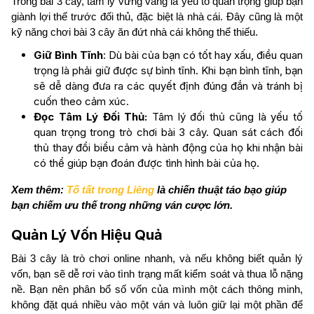
Trong bài 3 cây, tâm lý vững vàng là yếu tố quan trọng giúp bạn
giành lợi thế trước đối thủ, đặc biệt là nhà cái. Đây cũng là một
kỹ năng chơi bài 3 cây ăn đứt nhà cái không thể thiếu.
Giữ Bình Tĩnh
: Dù bài của bạn có tốt hay xấu, điều quan
trọng là phải giữ được sự bình tĩnh. Khi bạn bình tĩnh, bạn
sẽ dễ dàng đưa ra các quyết định đúng đắn và tránh bị
cuốn theo cảm xúc.
Đọc Tâm Lý Đối Thủ:
Tâm lý đối thủ cũng là yếu tố
quan trọng trong trò chơi bài 3 cây. Quan sát cách đối
thủ thay đổi biểu cảm và hành động của họ khi nhận bài
có thể giúp bạn đoán được tình hình bài của họ.
Xem thêm:
Tố tất trong Liêng
là chiến thuật táo bạo giúp
bạn chiếm ưu thế trong những ván cược lớn.
Quản Lý Vốn Hiệu Quả
Bài 3 cây là trò chơi online nhanh, và nếu không biết quản lý
vốn, bạn sẽ dễ rơi vào tình trạng mất kiểm soát và thua lỗ nặng
nề. Bạn nên phân bổ số vốn của mình một cách thông minh,
không đặt quá nhiều vào một ván và luôn giữ lại một phần để