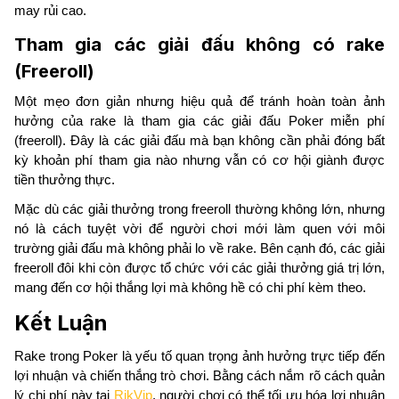
may rủi cao.
Tham gia các giải đấu không có rake
(Freeroll)
Một mẹo đơn giản nhưng hiệu quả để tránh hoàn toàn ảnh
hưởng của rake là tham gia các giải đấu Poker miễn phí
(freeroll). Đây là các giải đấu mà bạn không cần phải đóng bất
kỳ khoản phí tham gia nào nhưng vẫn có cơ hội giành được
tiền thưởng thực.
Mặc dù các giải thưởng trong freeroll thường không lớn, nhưng
nó là cách tuyệt vời để người chơi mới làm quen với môi
trường giải đấu mà không phải lo về rake. Bên cạnh đó, các giải
freeroll đôi khi còn được tổ chức với các giải thưởng giá trị lớn,
mang đến cơ hội thắng lợi mà không hề có chi phí kèm theo.
Kết Luận
Rake trong Poker là yếu tố quan trọng ảnh hưởng trực tiếp đến
lợi nhuận và chiến thắng trò chơi. Bằng cách nắm rõ cách quản
lý chi phí này tại
RikVip
, người chơi có thể tối ưu hóa lợi nhuận