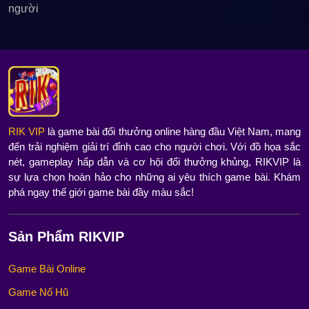
người
RIK VIP
là game bài đổi thưởng online hàng đầu Việt Nam, mang
đến trải nghiệm giải trí đỉnh cao cho người chơi. Với đồ họa sắc
nét, gameplay hấp dẫn và cơ hội đổi thưởng khủng, RIKVIP là
sự lựa chọn hoàn hảo cho những ai yêu thích game bài. Khám
phá ngay thế giới game bài đầy màu sắc!
Sản Phẩm RIKVIP
Game Bài Online
Game Nổ Hũ